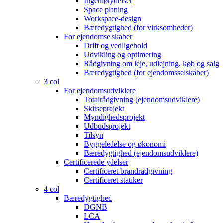
Ingeniørydelser
Space planing
Workspace-design
Bæredygtighed (for virksomheder)
For ejendomselskaber
Drift og vedligehold
Udvikling og optimering
Rådgivning om leje, udlejning, køb og salg
Bæredygtighed (for ejendomsselskaber)
3 col
For ejendomsudviklere
Totalrådgivning (ejendomsudviklere)
Skitseprojekt
Myndighedsprojekt
Udbudsprojekt
Tilsyn
Byggeledelse og økonomi
Bæredygtighed (ejendomsudviklere)
Certificerede ydelser
Certificeret brandrådgivning
Certificeret statiker
4 col
Bæredygtighed
DGNB
LCA