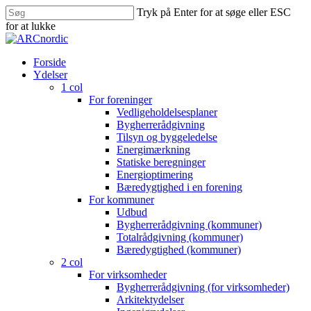
Skip
Tryk på Enter for at søge eller ESC
to
for at lukke
main
Close
content
Search
search
Menu
Forside
Ydelser
1 col
For foreninger
Vedligeholdelsesplaner
Bygherrerådgivning
Tilsyn og byggeledelse
Energimærkning
Statiske beregninger
Energioptimering
Bæredygtighed i en forening
For kommuner
Udbud
Bygherrerådgivning (kommuner)
Totalrådgivning (kommuner)
Bæredygtighed (kommuner)
2 col
For virksomheder
Bygherrerådgivning (for virksomheder)
Arkitektydelser