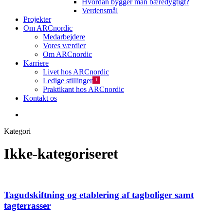
Hvordan bygger man bæredygtigt?
Verdensmål
Projekter
Om ARCnordic
Medarbejdere
Vores værdier
Om ARCnordic
Karriere
Livet hos ARCnordic
Ledige stillinger
1
Praktikant hos ARCnordic
Kontakt os
search
Kategori
Ikke-kategoriseret
Tagudskiftning og etablering af tagboliger samt
tagterrasser