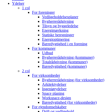
Menu
Ydelser
1 col
For foreninger
Vedligeholdelsesplaner
Bygherrerådgivning
Tilsyn og byggeledelse
Energimærkning
Statiske beregninger
Energioptimering
Bæredygtighed i en forening
For kommuner
Udbud
Bygherrerådgivning (kommuner)
Totalrådgivning (kommuner)
Bæredygtighed (kommuner)
2 col
For virksomheder
Bygherrerådgivning (for virksomheder)
Arkitektydelser
Ingeniørydelser
Space planing
Workspace-design
Bæredygtighed (for virksomheder)
For ejendomselskaber
Drift og vedligehold