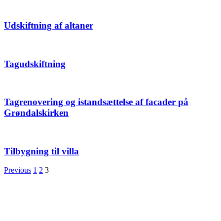
Udskiftning af altaner
Tagudskiftning
Tagrenovering og istandsættelse af facader på
Grøndalskirken
Tilbygning til villa
Previous
1
2
3