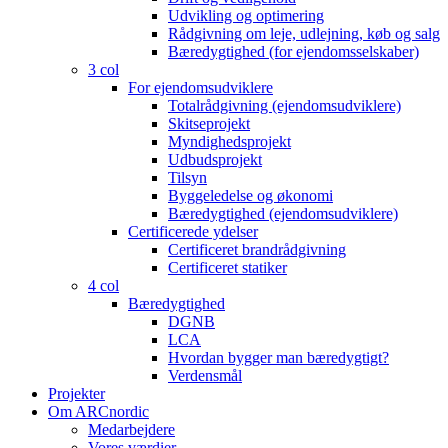
Udvikling og optimering
Rådgivning om leje, udlejning, køb og salg
Bæredygtighed (for ejendomsselskaber)
3 col
For ejendomsudviklere
Totalrådgivning (ejendomsudviklere)
Skitseprojekt
Myndighedsprojekt
Udbudsprojekt
Tilsyn
Byggeledelse og økonomi
Bæredygtighed (ejendomsudviklere)
Certificerede ydelser
Certificeret brandrådgivning
Certificeret statiker
4 col
Bæredygtighed
DGNB
LCA
Hvordan bygger man bæredygtigt?
Verdensmål
Projekter
Om ARCnordic
Medarbejdere
Vores værdier