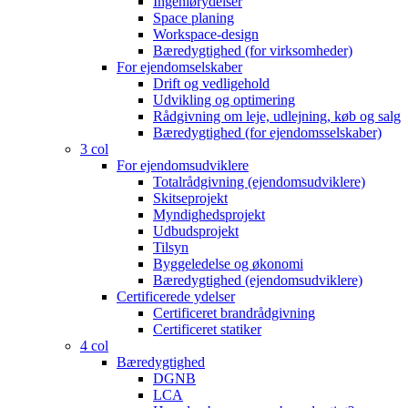
Ingeniørydelser
Space planing
Workspace-design
Bæredygtighed (for virksomheder)
For ejendomselskaber
Drift og vedligehold
Udvikling og optimering
Rådgivning om leje, udlejning, køb og salg
Bæredygtighed (for ejendomsselskaber)
3 col
For ejendomsudviklere
Totalrådgivning (ejendomsudviklere)
Skitseprojekt
Myndighedsprojekt
Udbudsprojekt
Tilsyn
Byggeledelse og økonomi
Bæredygtighed (ejendomsudviklere)
Certificerede ydelser
Certificeret brandrådgivning
Certificeret statiker
4 col
Bæredygtighed
DGNB
LCA