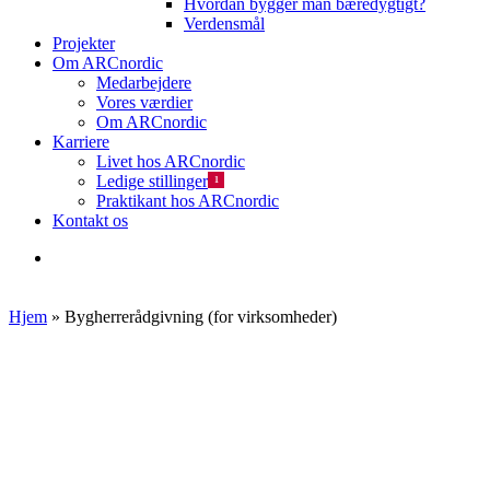
Hvordan bygger man bæredygtigt?
Verdensmål
Projekter
Om ARCnordic
Medarbejdere
Vores værdier
Om ARCnordic
Karriere
Livet hos ARCnordic
Ledige stillinger
1
Praktikant hos ARCnordic
Kontakt os
search
Hjem
»
Bygherrerådgivning (for virksomheder)