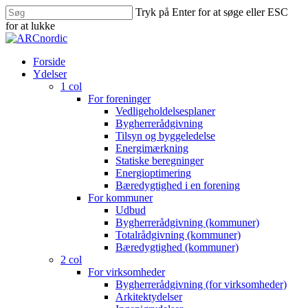
Skip
Tryk på Enter for at søge eller ESC
to
Close
for at lukke
main
Close
Menu
content
Search
search
Menu
Forside
Ydelser
1 col
For foreninger
Vedligeholdelsesplaner
Bygherrerådgivning
Tilsyn og byggeledelse
Energimærkning
Statiske beregninger
Energioptimering
Bæredygtighed i en forening
For kommuner
Udbud
Bygherrerådgivning (kommuner)
Totalrådgivning (kommuner)
Bæredygtighed (kommuner)
2 col
For virksomheder
Bygherrerådgivning (for virksomheder)
Arkitektydelser