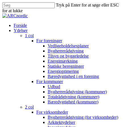
Skip
Tryk på Enter for at søge eller ESC
to
for at lukke
main
Close
content
Search
search
Menu
Forside
Ydelser
1 col
For foreninger
Vedligeholdelsesplaner
Bygherrerådgivning
Tilsyn og byggeledelse
Energimærkning
Statiske beregninger
Energioptimering
Bæredygtighed i en forening
For kommuner
Udbud
Bygherrerådgivning (kommuner)
Totalrådgivning (kommuner)
Bæredygtighed (kommuner)
2 col
For virksomheder
Bygherrerådgivning (for virksomheder)
Arkitektydelser