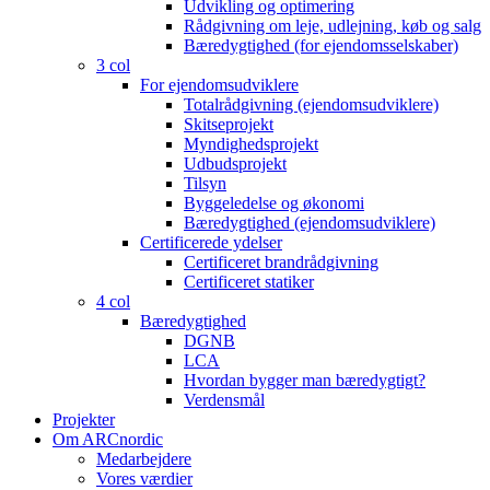
Udvikling og optimering
Rådgivning om leje, udlejning, køb og salg
Bæredygtighed (for ejendomsselskaber)
3 col
For ejendomsudviklere
Totalrådgivning (ejendomsudviklere)
Skitseprojekt
Myndighedsprojekt
Udbudsprojekt
Tilsyn
Byggeledelse og økonomi
Bæredygtighed (ejendomsudviklere)
Certificerede ydelser
Certificeret brandrådgivning
Certificeret statiker
4 col
Bæredygtighed
DGNB
LCA
Hvordan bygger man bæredygtigt?
Verdensmål
Projekter
Om ARCnordic
Medarbejdere
Vores værdier