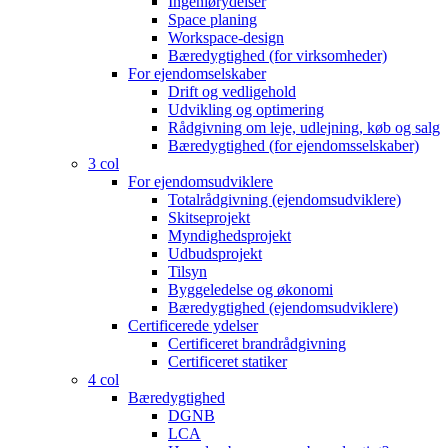
Ingeniørydelser
Space planing
Workspace-design
Bæredygtighed (for virksomheder)
For ejendomselskaber
Drift og vedligehold
Udvikling og optimering
Rådgivning om leje, udlejning, køb og salg
Bæredygtighed (for ejendomsselskaber)
3 col
For ejendomsudviklere
Totalrådgivning (ejendomsudviklere)
Skitseprojekt
Myndighedsprojekt
Udbudsprojekt
Tilsyn
Byggeledelse og økonomi
Bæredygtighed (ejendomsudviklere)
Certificerede ydelser
Certificeret brandrådgivning
Certificeret statiker
4 col
Bæredygtighed
DGNB
LCA