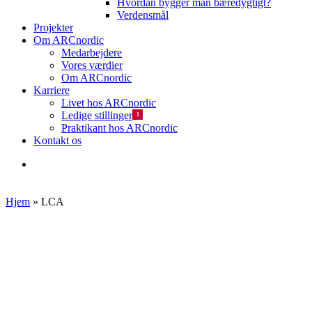
Hvordan bygger man bæredygtigt?
Verdensmål
Projekter
Om ARCnordic
Medarbejdere
Vores værdier
Om ARCnordic
Karriere
Livet hos ARCnordic
Ledige stillinger
1
Praktikant hos ARCnordic
Kontakt os
search
Hjem
»
LCA