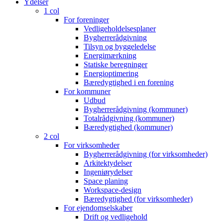
Menu
Ydelser
1 col
For foreninger
Vedligeholdelsesplaner
Bygherrerådgivning
Tilsyn og byggeledelse
Energimærkning
Statiske beregninger
Energioptimering
Bæredygtighed i en forening
For kommuner
Udbud
Bygherrerådgivning (kommuner)
Totalrådgivning (kommuner)
Bæredygtighed (kommuner)
2 col
For virksomheder
Bygherrerådgivning (for virksomheder)
Arkitektydelser
Ingeniørydelser
Space planing
Workspace-design
Bæredygtighed (for virksomheder)
For ejendomselskaber
Drift og vedligehold