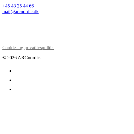
+45 48 25 44 66
mail@arcnordic.dk
Cookie- og privatlivspolitik
© 2026 ARCnordic.
facebook
linkedin
instagram
Forside
Ydelser
Projekter
1 col
Om ARCnordic
2 col
For foreninger