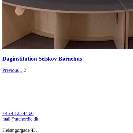
Daginstitution Selskov Børnehus
Previous
1
2
+45 48 25 44 66
mail@arcnordic.dk
Helsingørgade 43,