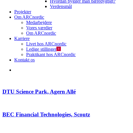
Hvordan bygger man bæredygtigt?
Verdensmål
Projekter
Om ARCnordic
Medarbejdere
Vores værdier
Om ARCnordic
Karriere
Livet hos ARCnordic
Ledige stillinger
1
Praktikant hos ARCnordic
Kontakt os
search
DTU Science Park, Agern Allé
BEC Financial Technologies, Scoutz