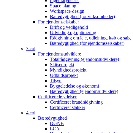
Ingeniørydelser
Space planing
Workspace-design
Bæredygtighed (for virksomheder)
For ejendomselskaber
Drift og vedligehold
Udvikling og optimering
Rådgivning om leje, udlejning, køb og salg
Bæredygtighed (for ejendomsselskaber)
3 col
For ejendomsudviklere
Totalrådgivning (ejendomsudviklere)
Skitseprojekt
Myndighedsprojekt
Udbudsprojekt
Tilsyn
Byggeledelse og økonomi
Bæredygtighed (ejendomsudviklere)
Certificerede ydelser
Certificeret brandrådgivning
Certificeret statiker
4 col
Bæredygtighed
DGNB
LCA