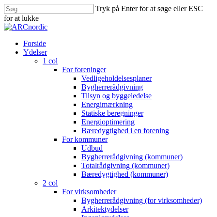
Skip
Tryk på Enter for at søge eller ESC
to
Close
for at lukke
main
Close
Menu
content
Search
search
Menu
Forside
Ydelser
1 col
For foreninger
Vedligeholdelsesplaner
Bygherrerådgivning
Tilsyn og byggeledelse
Energimærkning
Statiske beregninger
Energioptimering
Bæredygtighed i en forening
For kommuner
Udbud
Bygherrerådgivning (kommuner)
Totalrådgivning (kommuner)
Bæredygtighed (kommuner)
2 col
For virksomheder
Bygherrerådgivning (for virksomheder)
Arkitektydelser