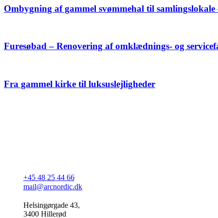
Ombygning af gammel svømmehal til samlingslokale 
Furesøbad – Renovering af omklædnings- og servicefaci
Fra gammel kirke til luksuslejligheder
+45 48 25 44 66
mail@arcnordic.dk
Helsingørgade 43,
3400 Hillerød