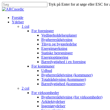
Skip
Tryk på Enter for at søge eller ESC for 
to
Close
main
Search
content
search
Menu
Forside
Ydelser
1 col
For foreninger
Vedligeholdelsesplaner
Bygherrerådgivning
Tilsyn og byggeledelse
Energimærkning
Statiske beregninger
Energioptimering
Bæredygtighed i en forening
For kommuner
Udbud
Bygherrerådgivning (kommuner)
Totalrådgivning (kommuner)
Bæredygtighed (kommuner)
2 col
For virksomheder
Bygherrerådgivning (for virksomheder)
Arkitektydelser
Ingeniørydelser