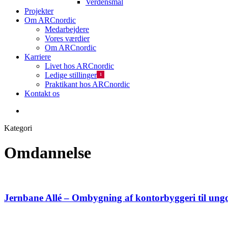
Verdensmål
Projekter
Om ARCnordic
Medarbejdere
Vores værdier
Om ARCnordic
Karriere
Livet hos ARCnordic
Ledige stillinger
1
Praktikant hos ARCnordic
Kontakt os
search
Kategori
Omdannelse
Jernbane Allé – Ombygning af kontorbyggeri til ung