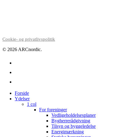
Cookie- og privatlivspolitik
© 2026 ARCnordic.
facebook
linkedin
instagram
Close
Forside
Menu
Ydelser
1 col
For foreninger
Vedligeholdelsesplaner
Bygherrerådgivning
Tilsyn og byggeledelse
Energimærkning