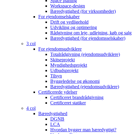
Space planing
Workspace-design
Bæredygtighed (for virksomheder)
For ejendomselskaber
Drift og vedligehold
Udvikling og optimering
Rådgivning om leje, udlejning, køb og salg
Bæredygtighed (for ejendomsselskaber)
3 col
For ejendomsudviklere
Totalrådgivning (ejendomsudviklere)
Skitseprojekt
Myndighedsprojekt
Udbudsprojekt
Tilsyn
Byggeledelse og økonomi
Bæredygtighed (ejendomsudviklere)
Certificerede ydelser
Certificeret brandrådgivning
Certificeret statiker
4 col
Bæredygtighed
DGNB
LCA
Hvordan bygger man bæredygtigt?